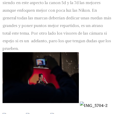
siendo en este aspecto la canon 5d y la 7d las mejores
aunque enfoquen mejor con poca luz las Nikon. En
general todas las marcas deberían dedicar unas ruedas más
grandes y poner puntos mejor repartidos, es un atraso
total este tema. Por otro lado los visores de las cámara si
espejo si es un adelanto, paro los que tengan dudas que los
prueben.