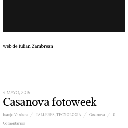
web de Iulian Zambrean
4 MAYO, 2015
Casanova fotoweek
Juanjo Verdura
TALLERES
,
TECNOLOGÍA
Casanova
0
Comentarios