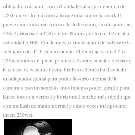
obligado a disparar con velocidades altas por encima de
1/250 que es lo máximo a lo que una canon 5d mark III
puede sincronizarse con un flash de mano, sin disparar en
HSS. Carlos bajo a f1.8 con un 35 mm y utilizó el b2 en alta
velocidad o HSS. Con la nueva actualización de software la
medición del TTL es muy buena. El reciclaje va de 0.03 a
1.35 segundos en plena potencia. Es muy sencillo de usar y
la cabeza es bastante ligera. Profoto además ha diseñado
un adaptador genial para poder llevarlo encima de la
cámara y con un sencillo movimiento poder girarlo para
hacer fotos en vertical y horizontal mucho más rápido que
con un flash de mano normal y cinco veces más potente
(hasta 250ws).