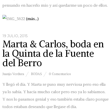
pensando en hacerlo mío y así quedarme un poco de ellos.
(más…)
19 JULIO, 2015
Marta & Carlos, boda en
la Quinta de la Fuente
del Berro
Juanjo Verdura
BODAS
0 Comentarios
Y llegó el día. Y Marta se puso muy nerviosa pero eso ella
ya lo sabía. Y hacía mucho calor pero eso ya lo sabíamos.
Y nos lo pasamos genial y eso también estaba claro porque
todos estaban deseando que llegase el día.