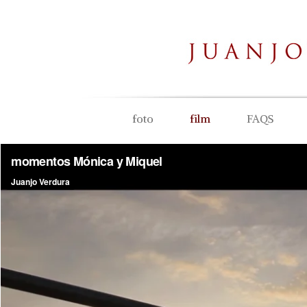
foto
film
FAQS