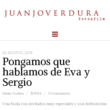
24 AGOSTO, 2016
Pongamos que
hablamos de Eva y
Sergio
Juanjo Verdura
BODAS
0 Comentarios
Una boda con invitados muy especiales y con dedicatorias