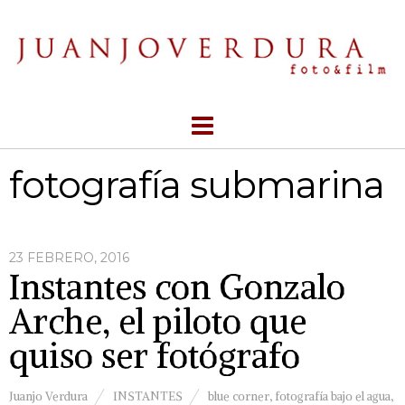
fotografía submarina
23 FEBRERO, 2016
Instantes con Gonzalo
Arche, el piloto que
quiso ser fotógrafo
Juanjo Verdura
INSTANTES
blue corner
,
fotografía bajo el agua
,