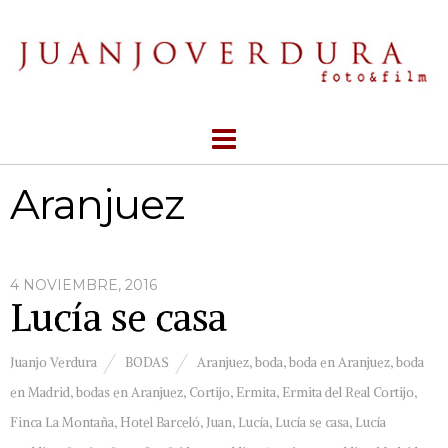
Aranjuez
4 NOVIEMBRE, 2016
Lucía se casa
Juanjo Verdura
BODAS
Aranjuez
,
boda
,
boda en Aranjuez
,
boda
en Madrid
,
bodas en Aranjuez
,
Cortijo
,
Ermita
,
Ermita del Real Cortijo
,
Finca La Montaña
,
Hotel Barceló
,
Juan
,
Lucía
,
Lucía se casa
,
Lucía