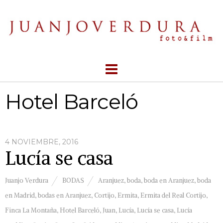
Hotel Barceló
4 NOVIEMBRE, 2016
Lucía se casa
Juanjo Verdura
BODAS
Aranjuez
,
boda
,
boda en Aranjuez
,
boda
en Madrid
,
bodas en Aranjuez
,
Cortijo
,
Ermita
,
Ermita del Real Cortijo
,
Finca La Montaña
,
Hotel Barceló
,
Juan
,
Lucía
,
Lucía se casa
,
Lucía